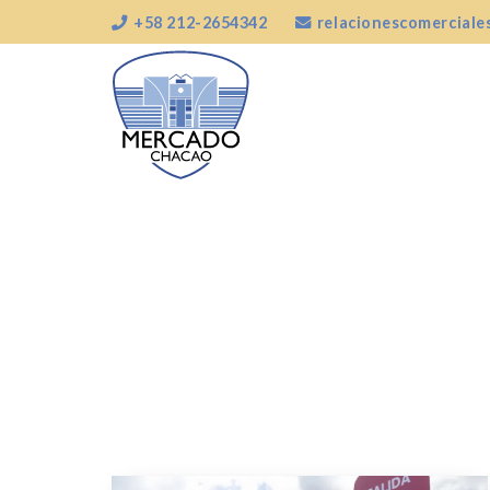
+58 212-2654342
relacionescomercial